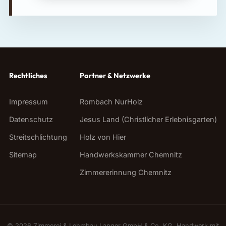
Rechtliches
Partner & Netzwerke
Impressum
Rombach NurHolz
Datenschutz
Jesus Land (Christlicher Erlebnisgarten)
Streitschlichtung
Holz von Hier
Sitemap
Handwerkskammer Chemnitz
Zimmererinnung Chemnitz
©
2026
Zimmerei & Lehmbau Langer GmbH & Co. KG. Handwerk mit